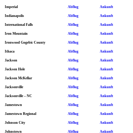
Imperial
Abflug
Ankunft
Indianapolis
Abflug
Ankunft
International Falls
Abflug
Ankunft
Iron Mountain
Abflug
Ankunft
Ironwood Gogebic County
Abflug
Ankunft
Ithaca
Abflug
Ankunft
Jackson
Abflug
Ankunft
Jackson Hole
Abflug
Ankunft
Jackson McKellar
Abflug
Ankunft
Jacksonville
Abflug
Ankunft
Jacksonville – NC
Abflug
Ankunft
Jamestown
Abflug
Ankunft
Jamestown Regional
Abflug
Ankunft
Johnson City
Abflug
Ankunft
Johnstown
Abflug
Ankunft