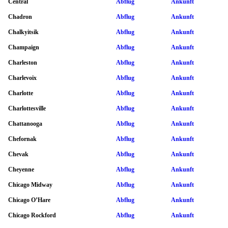
Central
Abflug
Ankunft
Chadron
Abflug
Ankunft
Chalkyitsik
Abflug
Ankunft
Champaign
Abflug
Ankunft
Charleston
Abflug
Ankunft
Charlevoix
Abflug
Ankunft
Charlotte
Abflug
Ankunft
Charlottesville
Abflug
Ankunft
Chattanooga
Abflug
Ankunft
Chefornak
Abflug
Ankunft
Chevak
Abflug
Ankunft
Cheyenne
Abflug
Ankunft
Chicago Midway
Abflug
Ankunft
Chicago O’Hare
Abflug
Ankunft
Chicago Rockford
Abflug
Ankunft