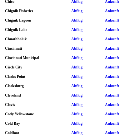
Chico
Abflug
Ankunft
Chignik Fisheries
Abflug
Ankunft
Chignik Lagoon
Abflug
Ankunft
Chignik Lake
Abflug
Ankunft
Chuathbaluk
Abflug
Ankunft
Cincinnati
Abflug
Ankunft
Cincinnati Municipal
Abflug
Ankunft
Circle City
Abflug
Ankunft
Clarks Point
Abflug
Ankunft
Clarksburg
Abflug
Ankunft
Cleveland
Abflug
Ankunft
Clovis
Abflug
Ankunft
Cody Yellowstone
Abflug
Ankunft
Cold Bay
Abflug
Ankunft
Coldfoot
Abflug
Ankunft