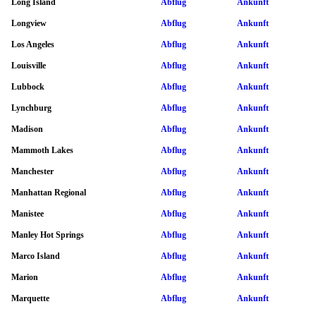
Long Island
Abflug
Ankunft
Longview
Abflug
Ankunft
Los Angeles
Abflug
Ankunft
Louisville
Abflug
Ankunft
Lubbock
Abflug
Ankunft
Lynchburg
Abflug
Ankunft
Madison
Abflug
Ankunft
Mammoth Lakes
Abflug
Ankunft
Manchester
Abflug
Ankunft
Manhattan Regional
Abflug
Ankunft
Manistee
Abflug
Ankunft
Manley Hot Springs
Abflug
Ankunft
Marco Island
Abflug
Ankunft
Marion
Abflug
Ankunft
Marquette
Abflug
Ankunft