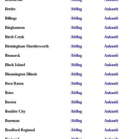
Bettles
Abflug
Ankunft
Billings
Abflug
Ankunft
Binghamton
Abflug
Ankunft
Birch Creek
Abflug
Ankunft
Birmingham Shuttlesworth
Abflug
Ankunft
Bismarck
Abflug
Ankunft
Block Island
Abflug
Ankunft
Bloomington Illinois
Abflug
Ankunft
Boca Raton
Abflug
Ankunft
Boise
Abflug
Ankunft
Boston
Abflug
Ankunft
Boulder City
Abflug
Ankunft
Bozeman
Abflug
Ankunft
Bradford Regional
Abflug
Ankunft