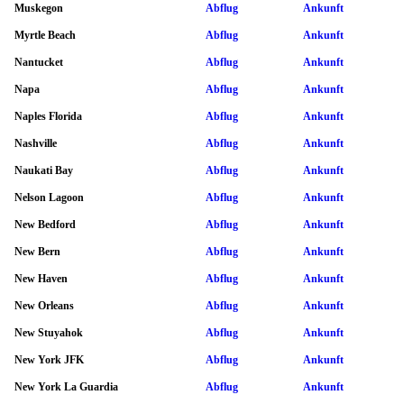
Muskegon
Abflug
Ankunft
Myrtle Beach
Abflug
Ankunft
Nantucket
Abflug
Ankunft
Napa
Abflug
Ankunft
Naples Florida
Abflug
Ankunft
Nashville
Abflug
Ankunft
Naukati Bay
Abflug
Ankunft
Nelson Lagoon
Abflug
Ankunft
New Bedford
Abflug
Ankunft
New Bern
Abflug
Ankunft
New Haven
Abflug
Ankunft
New Orleans
Abflug
Ankunft
New Stuyahok
Abflug
Ankunft
New York JFK
Abflug
Ankunft
New York La Guardia
Abflug
Ankunft