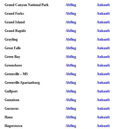
Grand Canyon National Park
Abflug
Ankunft
Grand Forks
Abflug
Ankunft
Grand Island
Abflug
Ankunft
Grand Rapids
Abflug
Ankunft
Grayling
Abflug
Ankunft
Great Falls
Abflug
Ankunft
Green Bay
Abflug
Ankunft
Greensboro
Abflug
Ankunft
Greenville – MS
Abflug
Ankunft
Greenville-Spartanburg
Abflug
Ankunft
Gulfport
Abflug
Ankunft
Gunnison
Abflug
Ankunft
Gustavus
Abflug
Ankunft
Hana
Abflug
Ankunft
Hagerstown
Abflug
Ankunft