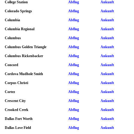
College Station
Abflug
Ankunft
Colorado Springs
Abflug
Ankunft
Columbia
Abflug
Ankunft
Columbia Regional
Abflug
Ankunft
Columbus
Abflug
Ankunft
Columbus Golden Triangle
Abflug
Ankunft
Columbus Rickenbacker
Abflug
Ankunft
Concord
Abflug
Ankunft
Cordova Mudhole Smith
Abflug
Ankunft
Corpus Christi
Abflug
Ankunft
Cortez
Abflug
Ankunft
Crescent City
Abflug
Ankunft
Crooked Creek
Abflug
Ankunft
Dallas Fort Worth
Abflug
Ankunft
Dallas Love Field
Abflug
Ankunft