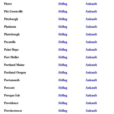
Pierre
Abflug
Ankunft
Pitt-Greenville
Abflug
Ankunft
Pittsburgh
Abflug
Ankunft
Platinum
Abflug
Ankunft
Plattsburgh
Abflug
Ankunft
Pocatello
Abflug
Ankunft
Point Hope
Abflug
Ankunft
Port Moller
Abflug
Ankunft
Portland Maine
Abflug
Ankunft
Portland Oregon
Abflug
Ankunft
Portsmouth
Abflug
Ankunft
Prescott
Abflug
Ankunft
Presque Isle
Abflug
Ankunft
Providence
Abflug
Ankunft
Provincetown
Abflug
Ankunft