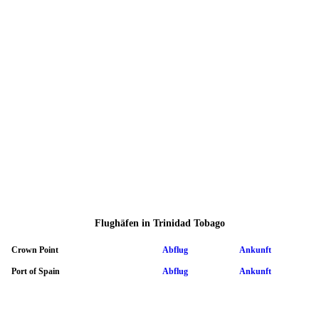
Flughäfen in Trinidad Tobago
Crown Point
Abflug
Ankunft
Port of Spain
Abflug
Ankunft