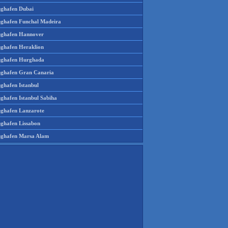
ughafen Dubai
ughafen Funchal Madeira
ughafen Hannover
ughafen Heraklion
ughafen Hurghada
ughafen Gran Canaria
ughafen Istanbul
ughafen Istanbul Sabiha
ughafen Lanzarote
ughafen Lissabon
ughafen Marsa Alam