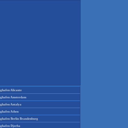
ughafen Alicante
ughafen Amsterdam
ughafen Antalya
ughafen Athen
ughafen Berlin Brandenburg
ughafen Djerba