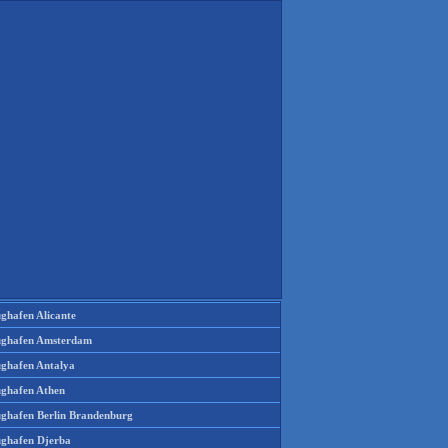
ughafen Alicante
ughafen Amsterdam
ughafen Antalya
ughafen Athen
ughafen Berlin Brandenburg
ughafen Djerba