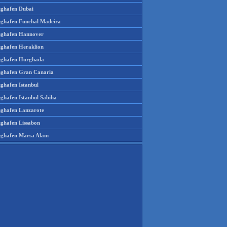
ughafen Dubai
ughafen Funchal Madeira
ughafen Hannover
ughafen Heraklion
ughafen Hurghada
ughafen Gran Canaria
ughafen Istanbul
ughafen Istanbul Sabiha
ughafen Lanzarote
ughafen Lissabon
ughafen Marsa Alam