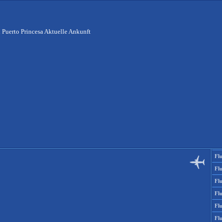
 Puerto Princesa Aktuelle Ankunft
Fl
Fl
Fl
Fl
Fl
Fl