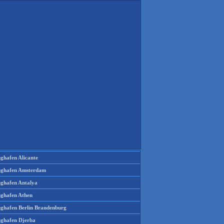
ughafen Alicante
ughafen Amsterdam
ughafen Antalya
ughafen Athen
ughafen Berlin Brandenburg
ughafen Djerba