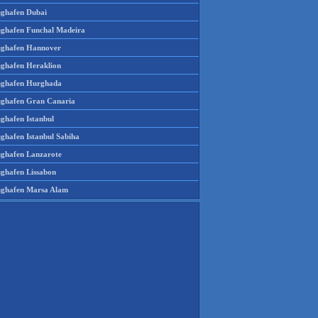
ughafen Dubai
ughafen Funchal Madeira
ughafen Hannover
ughafen Heraklion
ughafen Hurghada
ughafen Gran Canaria
ughafen Istanbul
ughafen Istanbul Sabiha
ughafen Lanzarote
ughafen Lissabon
ughafen Marsa Alam