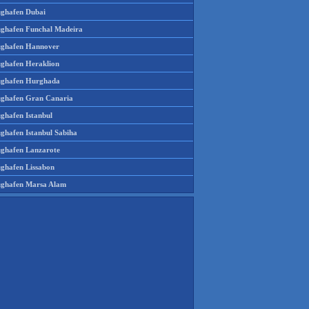
ughafen Dubai
ughafen Funchal Madeira
ughafen Hannover
ughafen Heraklion
ughafen Hurghada
ughafen Gran Canaria
ughafen Istanbul
ughafen Istanbul Sabiha
ughafen Lanzarote
ughafen Lissabon
ughafen Marsa Alam