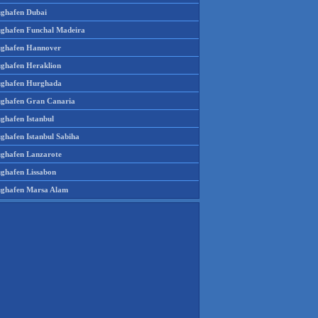
ughafen Dubai
ughafen Funchal Madeira
ughafen Hannover
ughafen Heraklion
ughafen Hurghada
ughafen Gran Canaria
ughafen Istanbul
ughafen Istanbul Sabiha
ughafen Lanzarote
ughafen Lissabon
ughafen Marsa Alam