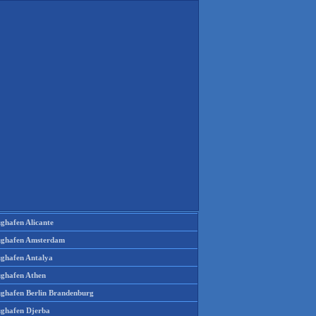
ughafen Alicante
ughafen Amsterdam
ughafen Antalya
ughafen Athen
ughafen Berlin Brandenburg
ughafen Djerba