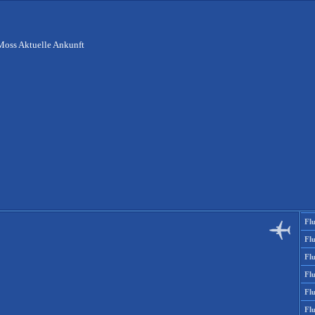
Moss Aktuelle Ankunft
Fl
Fl
Fl
Fl
Fl
Fl