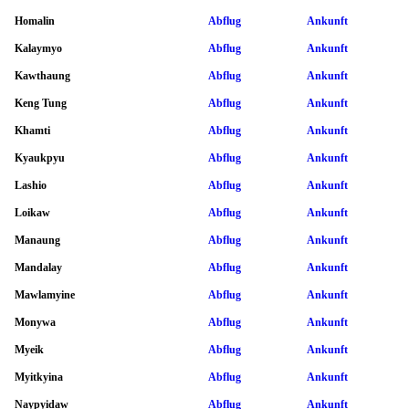
Homalin
Abflug
Ankunft
Kalaymyo
Abflug
Ankunft
Kawthaung
Abflug
Ankunft
Keng Tung
Abflug
Ankunft
Khamti
Abflug
Ankunft
Kyaukpyu
Abflug
Ankunft
Lashio
Abflug
Ankunft
Loikaw
Abflug
Ankunft
Manaung
Abflug
Ankunft
Mandalay
Abflug
Ankunft
Mawlamyine
Abflug
Ankunft
Monywa
Abflug
Ankunft
Myeik
Abflug
Ankunft
Myitkyina
Abflug
Ankunft
Naypyidaw
Abflug
Ankunft