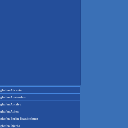
ughafen Alicante
ughafen Amsterdam
ughafen Antalya
ughafen Athen
ughafen Berlin Brandenburg
ughafen Djerba