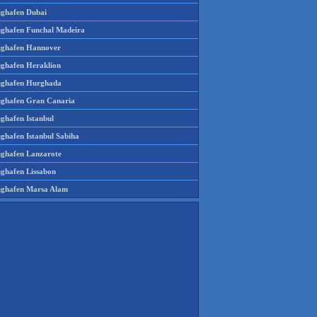
ughafen Dubai
ughafen Funchal Madeira
ughafen Hannover
ughafen Heraklion
ughafen Hurghada
ughafen Gran Canaria
ughafen Istanbul
ughafen Istanbul Sabiha
ughafen Lanzarote
ughafen Lissabon
ughafen Marsa Alam