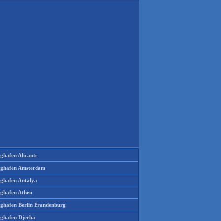
ughafen Alicante
ughafen Amsterdam
ughafen Antalya
ughafen Athen
ughafen Berlin Brandenburg
ughafen Djerba