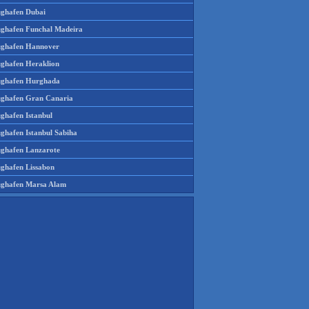
ughafen Dubai
ughafen Funchal Madeira
ughafen Hannover
ughafen Heraklion
ughafen Hurghada
ughafen Gran Canaria
ughafen Istanbul
ughafen Istanbul Sabiha
ughafen Lanzarote
ughafen Lissabon
ughafen Marsa Alam