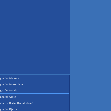
ughafen Alicante
ughafen Amsterdam
ughafen Antalya
ughafen Athen
ughafen Berlin Brandenburg
ughafen Djerba