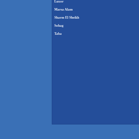
Luxor
Marsa Alam
Sharm El Sheikh
Sohag
Taba