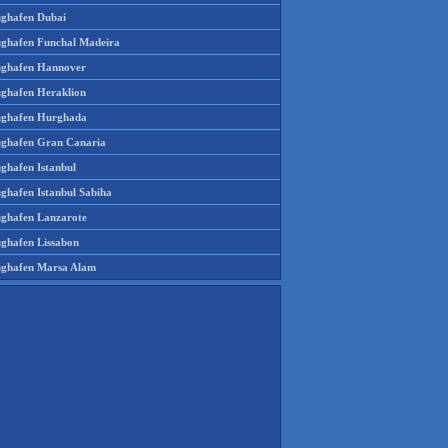
ughafen Dubai
ughafen Funchal Madeira
ughafen Hannover
ughafen Heraklion
ughafen Hurghada
ughafen Gran Canaria
ughafen Istanbul
ughafen Istanbul Sabiha
ughafen Lanzarote
ughafen Lissabon
ughafen Marsa Alam