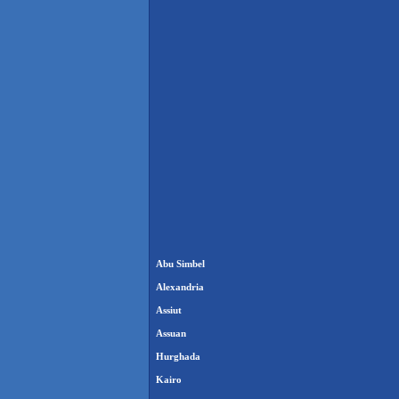
Abu Simbel
Alexandria
Assiut
Assuan
Hurghada
Kairo